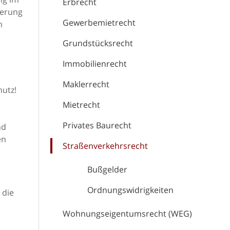
Erbrecht
herung
Gewerbemietrecht
m
Grundstücksrecht
Immobilienrecht
Maklerrecht
hutz!
n
Mietrecht
Privates Baurecht
nd
en
Straßenverkehrsrecht
Bußgelder
Ordnungswidrigkeiten
 die
Wohnungseigentumsrecht (WEG)