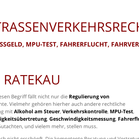
TRASSENVERKEHRSREC
SSGELD, MPU-TEST, FAHRERFLUCHT, FAHRVE
 RATEKAU
esen Begriff fällt nicht nur die
Regulierung von
nnte. Vielmehr gehören hierher auch andere rechtliche
ng mit
Alkohol am Steuer
,
Verkehrskontrolle
,
MPU-Test
,
igkeitsübertretung
,
Geschwindigkeitsmessung
,
Fahrerfl
Gutachten, und vielem mehr, stellen muss.
ch nicht erschöpft. Die kompetente Beratung und Vertretu