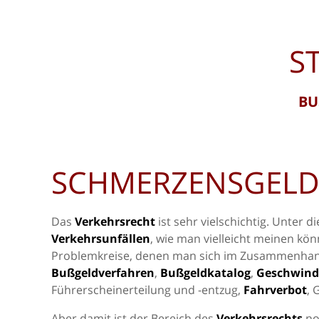
S
BU
SCHMERZENSGELD
Das
Verkehrsrecht
ist sehr vielschichtig. Unter di
Verkehrsunfällen
, wie man vielleicht meinen kö
Problemkreise, denen man sich im Zusammenha
Bußgeldverfahren
,
Bußgeldkatalog
,
Geschwind
Führerscheinerteilung und -entzug,
Fahrverbot
, 
Aber damit ist der Bereich des
Verkehrsrechts
no