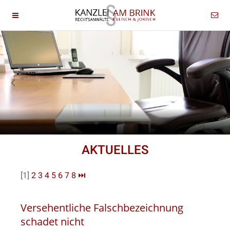
AKTUELLES
[1]
2
3
4
5
6
7
8
⏭
Versehentliche Falschbezeichnung
schadet nicht