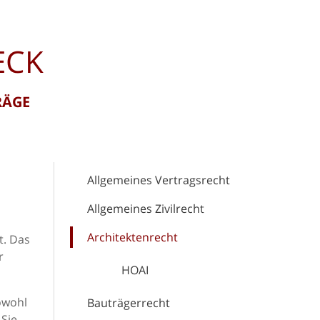
ECK
RÄGE
Allgemeines Vertragsrecht
Allgemeines Zivilrecht
Architektenrecht
t. Das
r
HOAI
owohl
Bauträgerrecht
Sie