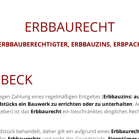
ERBBAURECHT
ERBBAUBERECHTIGTER, ERBBAUZINS, ERBPA
EBECK
gegen Zahlung eines regelmäßigen Entgeltes (
Erbbauzins
)
a
dstücks ein Bauwerk zu errichten oder zu unterhalten
. 
eber) ist das
Erbbaurecht
ein beschränktes dingliches Rech
dstück behandelt, daher gilt ein aufgrund eines
Erbbaurech
 des
Erbbaurechts
und nicht des Grundstücks.
Eigentümer 