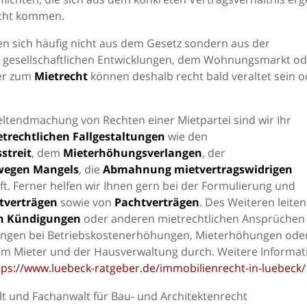
echt kommen.
n sich häufig nicht aus dem Gesetz sondern aus der
e gesellschaftlichen Entwicklungen, dem Wohnungsmarkt od
ber zum
Mietrecht
können deshalb recht bald veraltet sein o
Geltendmachung von Rechten einer Mietpartei sind wir Ihr
trechtlichen Fallgestaltungen
wie den
streit
, dem
Mieterhöhungsverlangen
, der
wegen Mangels
, die
Abmahnung mietvertragswidrigen
t. Ferner helfen wir Ihnen gern bei der Formulierung und
tverträgen
sowie von
Pachtverträgen
. Des Weiteren leiten
on Kündigungen
oder anderen mietrechtlichen Ansprüchen 
ngen bei Betriebskostenerhöhungen, Mieterhöhungen ode
m Mieter und der Hausverwaltung durch. Weitere Informa
tps://www.luebeck-ratgeber.de/immobilienrecht-in-luebeck/
t und Fachanwalt für Bau- und Architektenrecht