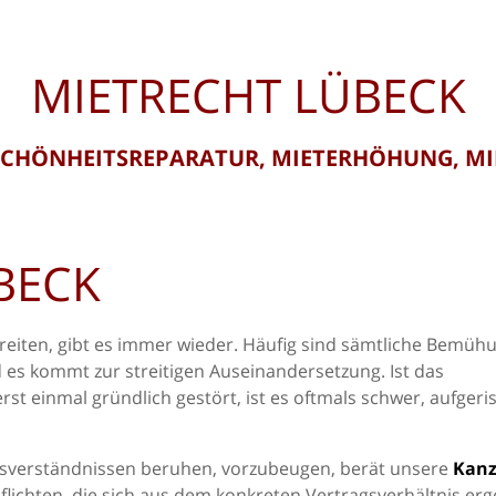
MIETRECHT LÜBECK
SCHÖNHEITSREPARATUR, MIETERHÖHUNG, M
BECK
treiten, gibt es immer wieder. Häufig sind sämtliche Bemü
d es kommt zur streitigen Auseinandersetzung. Ist das
st einmal gründlich gestört, ist es oftmals schwer, aufgeri
Missverständnissen beruhen, vorzubeugen, berät unsere
Kanz
Pflichten, die sich aus dem konkreten Vertragsverhältnis er