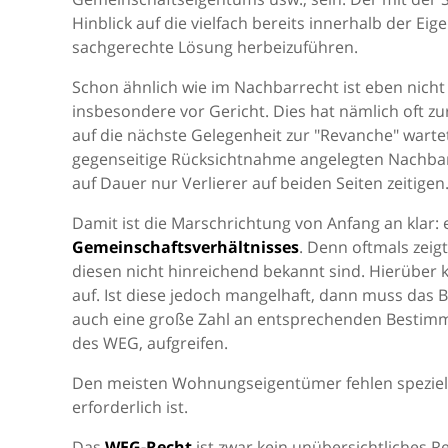
Hinblick auf die vielfach bereits innerhalb der 
sachgerechte Lösung herbeizuführen.
Schon ähnlich wie im Nachbarrecht ist eben nich
insbesondere vor Gericht. Dies hat nämlich oft zur
auf die nächste Gelegenheit zur "Revanche" warte
gegenseitige Rücksichtnahme angelegten Nachbar
auf Dauer nur Verlierer auf beiden Seiten zeitigen
Damit ist die Marschrichtung von Anfang an klar:
Gemeinschaftsverhältnisses
. Denn oftmals zeig
diesen nicht hinreichend bekannt sind. Hierüber 
auf. Ist diese jedoch mangelhaft, dann muss das 
auch eine große Zahl an entsprechenden Bestimmu
des WEG, aufgreifen.
Den meisten Wohnungseigentümer fehlen speziell
erforderlich ist.
Das
WEG-Recht
ist zwar kein unübersichtliches R