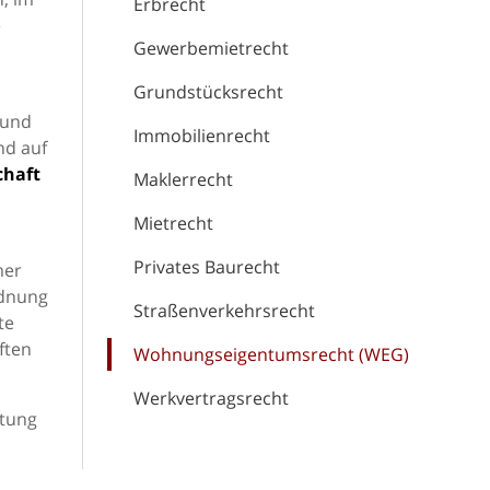
Erbrecht
e
Gewerbemietrecht
Grundstücksrecht
 und
Immobilienrecht
nd auf
haft
Maklerrecht
Mietrecht
Privates Baurecht
mer
rdnung
Straßenverkehrsrecht
te
ften
Wohnungseigentumsrecht (WEG)
Werkvertragsrecht
atung