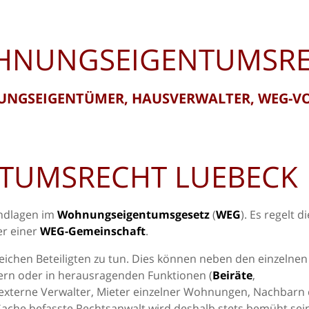
NUNGSEIGENTUMSR
NGSEIGENTÜMER, HAUSVERWALTER, WEG-V
TUMSRECHT LUEBECK
undlagen im
Wohnungseigentumsgesetz
(
WEG
). Es regelt di
er einer
WEG-Gemeinschaft
.
lreichen Beteiligten zu tun. Dies können neben den einzelnen
ern oder in herausragenden Funktionen (
Beiräte
,
externe Verwalter, Mieter einzelner Wohnungen, Nachbarn
Sache befasste Rechtsanwalt wird deshalb stets bemüht sein