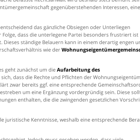
Eigentümergemeinschaft gegenüberstehenden Interessen, ein
t entscheidend das gänzliche Obsiegen oder Unterliegen
 Folge, dass die unterlegene Partei besonders frustriert ist
t. Dieses ständige Belauern kann in einem derartig engen u
schaftsverhältnis wie der
Wohnungseigentümergemeinsc
.
 es geht zunächst um die
Aufarbeitung des
t sich, dass die Rechte und Pflichten der Wohnungseigentü
klärt zwar bereits ggf. eine entsprechende Gemeinschaftso
Bestreben um eine Ergänzung vordergründig sein. Diese soll
ngen enthalten, die die zwingenden gesetzlichen Vorschri
e juristische Kenntnisse, weshalb eine entsprechende Ber
echtsgebiet. Jedoch muss gesehen werden, dass viele