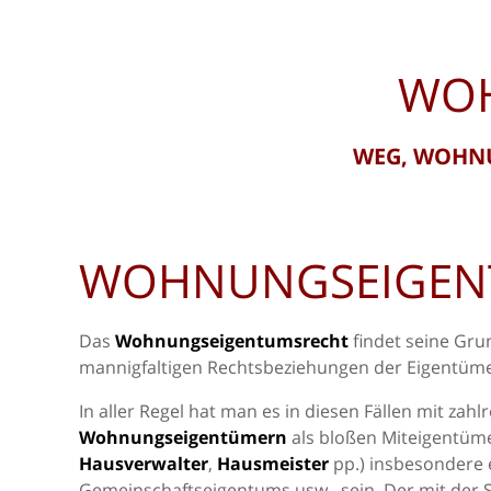
WOH
WEG, WOHNU
WOHNUNGSEIGEN
Das
Wohnungseigentumsrecht
findet seine Gr
mannigfaltigen Rechtsbeziehungen der Eigentüm
In aller Regel hat man es in diesen Fällen mit zah
Wohnungseigentümern
als bloßen Miteigentüm
Hausverwalter
,
Hausmeister
pp.) insbesondere 
Gemeinschaftseigentums usw., sein. Der mit der 